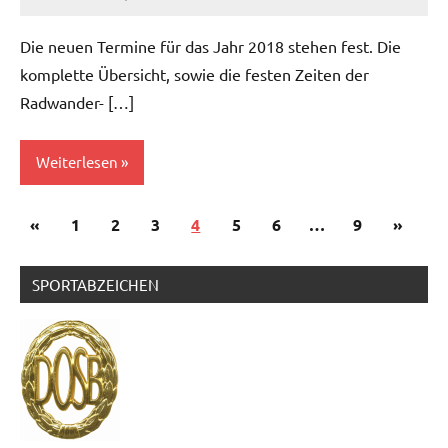
Die neuen Termine für das Jahr 2018 stehen fest. Die
komplette Übersicht, sowie die festen Zeiten der
Radwander- […]
Weiterlesen
Seitennummerierung
Vorherige
Nächst
«
1
2
3
4
5
6
…
9
»
der
Beiträge
Beiträ
Beiträge
SPORTABZEICHEN