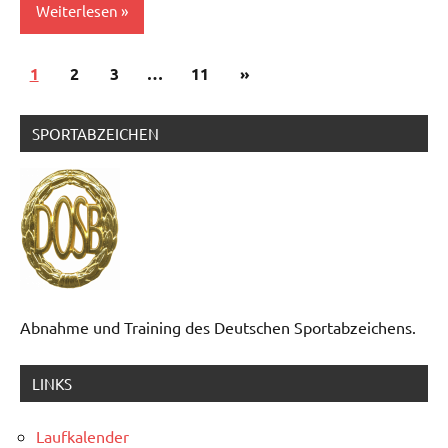
Weiterlesen
Seitennummerierung
Nächste
1
News
2
3
…
11
»
der
Beiträge
Beiträge
SPORTABZEICHEN
Abnahme und Training des Deutschen Sportabzeichens.
LINKS
Laufkalender