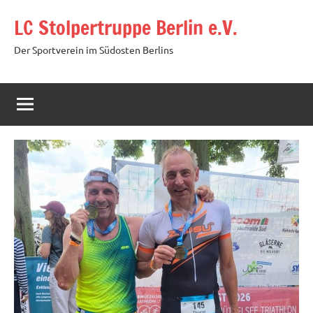
Zum
LC Stolpertruppe Berlin e.V.
Inhalt
springen
Der Sportverein im Südosten Berlins