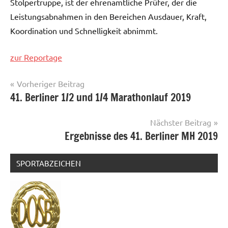
Stolpertruppe, ist der ehrenamtliche Prüfer, der die
Leistungsabnahmen in den Bereichen Ausdauer, Kraft,
Koordination und Schnelligkeit abnimmt.
zur Reportage
Beitragsnavigation
Vorheriger Beitrag
41. Berliner 1/2 und 1/4 Marathonlauf 2019
Nächster Beitrag
Ergebnisse des 41. Berliner MH 2019
SPORTABZEICHEN