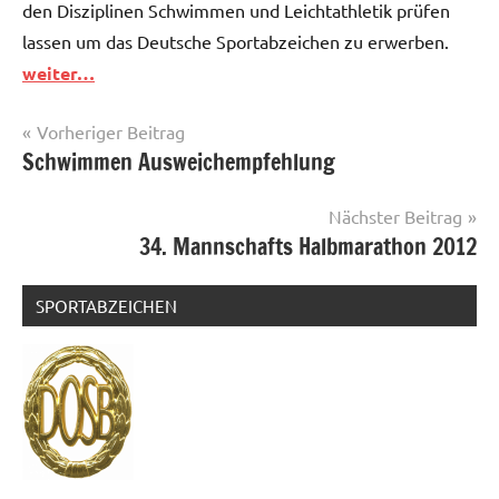
den Disziplinen Schwimmen und Leichtathletik prüfen
lassen um das Deutsche Sportabzeichen zu erwerben.
weiter…
Beitragsnavigation
Vorheriger Beitrag
Schwimmen Ausweichempfehlung
News
Nächster Beitrag
34. Mannschafts Halbmarathon 2012
SPORTABZEICHEN