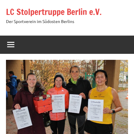
Zum
LC Stolpertruppe Berlin e.V.
Inhalt
springen
Der Sportverein im Südosten Berlins