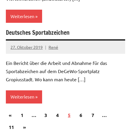
Weiterlesen
Deutsches Sportabzeichen
27. Oktober 2019
René
Ein Bericht über die Arbeit und Abnahme für das
Sportabzeichen auf dem DeGeWo-Sportplatz
Gropiusstadt. Wo kann man heute […]
Weiterlesen
Seitennummerierung
Vorherige
«
1
…
3
4
5
6
7
…
der
Beiträge
Nächste
11
»