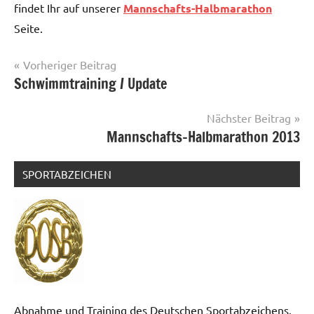
findet Ihr auf unserer
Mannschafts-Halbmarathon
Seite.
Beitragsnavigation
Vorheriger Beitrag
Schwimmtraining / Update
News
Nächster Beitrag
Mannschafts-Halbmarathon 2013
SPORTABZEICHEN
Abnahme und Training des Deutschen Sportabzeichens.