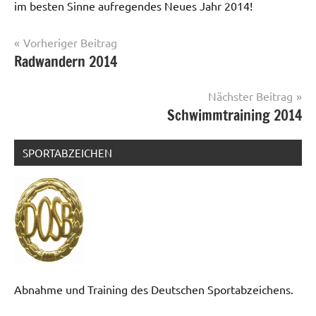
im besten Sinne aufregendes Neues Jahr 2014!
Beitragsnavigation
Vorheriger Beitrag
Radwandern 2014
News
Nächster Beitrag
Schwimmtraining 2014
SPORTABZEICHEN
Abnahme und Training des Deutschen Sportabzeichens.