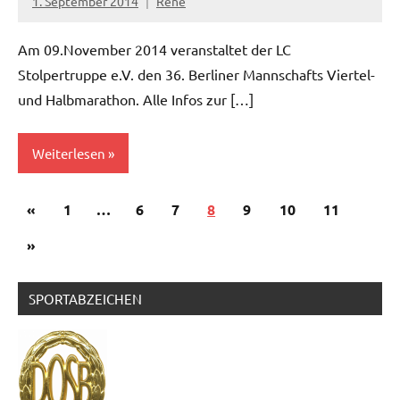
1. September 2014
René
Am 09.November 2014 veranstaltet der LC
Stolpertruppe e.V. den 36. Berliner Mannschafts Viertel-
und Halbmarathon. Alle Infos zur […]
Weiterlesen
Seitennummerierung
Vorherige
«
News
1
…
6
7
8
9
10
11
der
Beiträge
Nächste
»
Beiträge
Beiträge
SPORTABZEICHEN