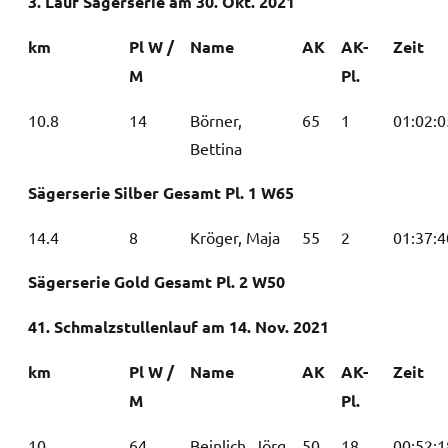
3. Lauf Sägerserie am 30. Okt. 2021
km
Pl W /
Name
AK
AK-
Zeit
M
Pl.
10.8
14
Börner,
65
1
01:02:0
Bettina
Sägerserie Silber Gesamt Pl. 1 W65
14.4
8
Kröger, Maja
55
2
01:37:4
Sägerserie Gold Gesamt Pl. 2 W50
41. Schmalzstullenlauf am 14. Nov. 2021
km
Pl W /
Name
AK
AK-
Zeit
M
Pl.
10
64
Beinlich, Jörg
50
18
00:52:1