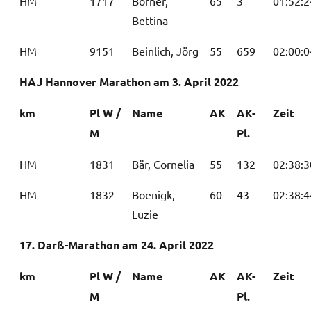
HM
1717
Börner,
65
3
01:52:2
Bettina
HM
9151
Beinlich, Jörg
55
659
02:00:0
HAJ Hannover Marathon am 3. April 2022
km
Pl W /
Name
AK
AK-
Zeit
M
Pl.
HM
1831
Bär, Cornelia
55
132
02:38:3
HM
1832
Boenigk,
60
43
02:38:4
Luzie
17. Darß-Marathon am 24. April 2022
km
Pl W /
Name
AK
AK-
Zeit
M
Pl.