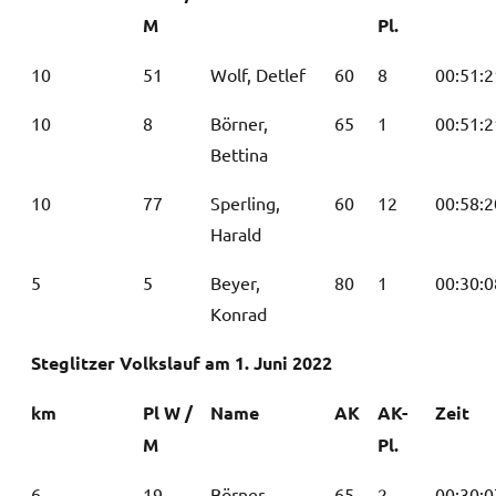
M
Pl.
10
51
Wolf, Detlef
60
8
00:51:2
10
8
Börner,
65
1
00:51:2
Bettina
10
77
Sperling,
60
12
00:58:2
Harald
5
5
Beyer,
80
1
00:30:0
Konrad
Steglitzer Volkslauf am 1. Juni 2022
km
Pl W /
Name
AK
AK-
Zeit
M
Pl.
6
19
Börner,
65
2
00:30:0