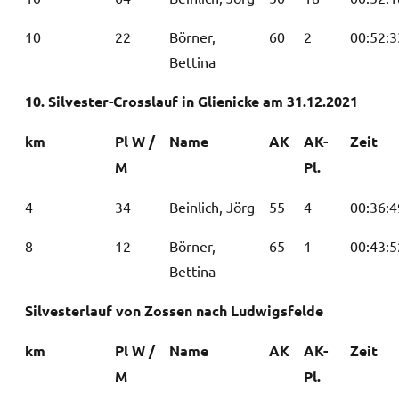
10
22
Börner,
60
2
00:52:3
Bettina
10. Silvester-Crosslauf in Glienicke am 31.12.2021
km
Pl W /
Name
AK
AK-
Zeit
M
Pl.
4
34
Beinlich, Jörg
55
4
00:36:4
8
12
Börner,
65
1
00:43:5
Bettina
Silvesterlauf von Zossen nach Ludwigsfelde
km
Pl W /
Name
AK
AK-
Zeit
M
Pl.