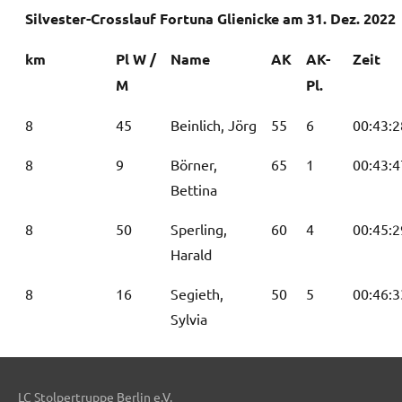
Silvester-Crosslauf Fortuna Glienicke am 31. Dez. 2022
km
Pl W /
Name
AK
AK-
Zeit
M
Pl.
8
45
Beinlich, Jörg
55
6
00:43:2
8
9
Börner,
65
1
00:43:4
Bettina
8
50
Sperling,
60
4
00:45:2
Harald
8
16
Segieth,
50
5
00:46:3
Sylvia
LC Stolpertruppe Berlin e.V.